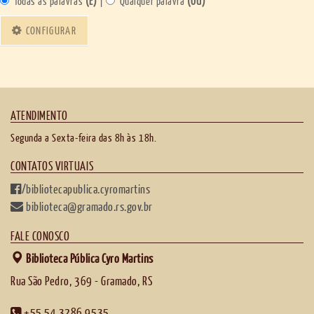
Todas as palavras
(E)
|
Qualquer palavra
(OU)
CONFIGURAR
ATENDIMENTO
Segunda a Sexta-feira das 8h às 18h.
CONTATOS VIRTUAIS
/bibliotecapublica.cyromartins
biblioteca@gramado.rs.gov.br
FALE CONOSCO
Biblioteca Pública Cyro Martins
Rua São Pedro, 369 - Gramado, RS
+55 54 3286 9535